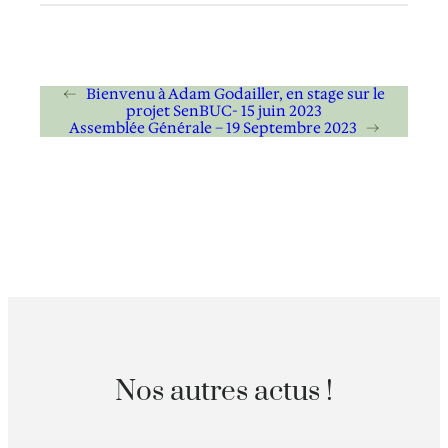
←
Bienvenu à Adam Godailler, en stage sur le
projet SenBUC- 15 juin 2023
Assemblée Générale – 19 Septembre 2023
→
Nos autres actus !