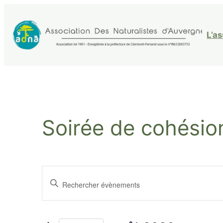
L’a
Soirée de cohésio
Recherche
Saisir
mot-
et