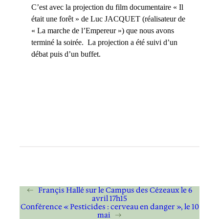
C’est avec la projection du film documentaire « Il
était une forêt » de Luc JACQUET (réalisateur de
« La marche de l’Empereur ») que nous avons
terminé la soirée. La projection a été suivi d’un
débat puis d’un buffet
.
←
Françis Hallé sur le Campus des Cézeaux le 6
avril 17h15
Conférence « Pesticides : cerveau en danger », le 10
mai
→