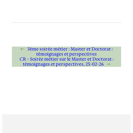
←
3ème soirée métier : Master et Doctorat :
témoignages et perspectives
CR – Soirée métier sur le Master et Doctorat :
témoignages et perspectives, 25-02-26
→