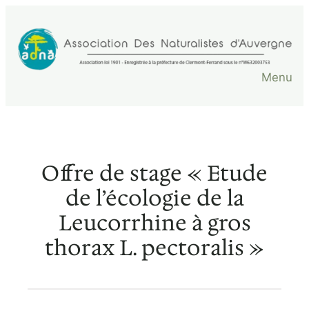
Aller
au
contenu
Menu
Offre de stage « Etude
de l’écologie de la
Leucorrhine à gros
thorax L. pectoralis »