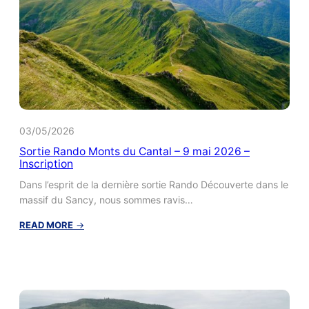
et
« Entre
ciel
et
terre »
du
03-
02-
25
03/05/2026
au
30-
Sortie Rando Monts du Cantal – 9 mai 2026 –
03-
Inscription
25
Dans l’esprit de la dernière sortie Rando Découverte dans le
massif du Sancy, nous sommes ravis…
:
READ MORE
→
Sortie
Rando
Monts
du
Cantal
–