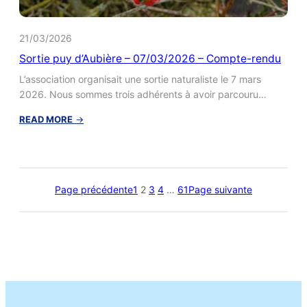
21/03/2026
Sortie puy d’Aubière – 07/03/2026 – Compte-rendu
L’association organisait une sortie naturaliste le 7 mars
2026. Nous sommes trois adhérents à avoir parcouru…
:
READ MORE
→
Sortie
puy
d’Aubière
–
07/03/2026
Page précédente
1
2
3
4
…
61
Page suivante
–
Compte-
rendu