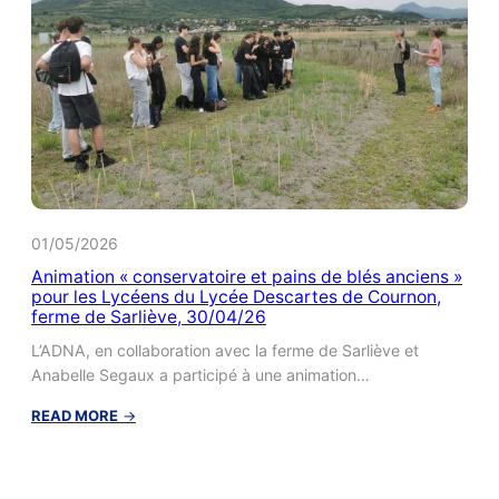
9
mai
2026
–
Inscription
01/05/2026
Animation « conservatoire et pains de blés anciens »
pour les Lycéens du Lycée Descartes de Cournon,
ferme de Sarliève, 30/04/26
L’ADNA, en collaboration avec la ferme de Sarliève et
Anabelle Segaux a participé à une animation…
:
READ MORE
→
Animation
« conservatoire
et