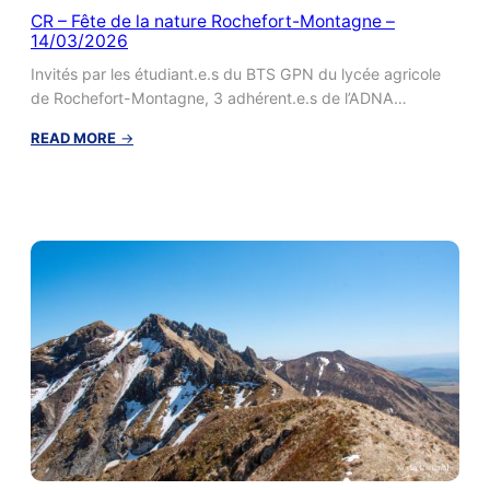
CR – Fête de la nature Rochefort-Montagne –
14/03/2026
Invités par les étudiant.e.s du BTS GPN du lycée agricole
de Rochefort-Montagne, 3 adhérent.e.s de l’ADNA…
:
READ MORE
→
CR
–
Fête
de
la
nature
Rochefort-
Montagne
–
14/03/2026