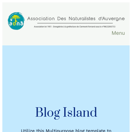
Aller
au
contenu
Menu
Blog Island
Utilize this Multipurpose blog template to