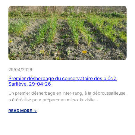
pains
de
blés
anciens »
pour
les
Lycéens
du
Lycée
Descartes
de
Cournon,
29/04/2026
ferme
Premier désherbage du conservatoire des blés à
de
Sarliève, 29-04-26
Sarliève,
30/04/26
Un premier désherbage en inter-rang, à la débroussailleuse,
a étéréalisé pour préparer au mieux la visite…
:
READ MORE
→
Premier
désherbage
du
conservatoire