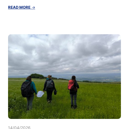
:
READ MORE
→
Sortie
Géologie
Gandaillat
–
25/04/2026
–
Inscription
14/04/2026