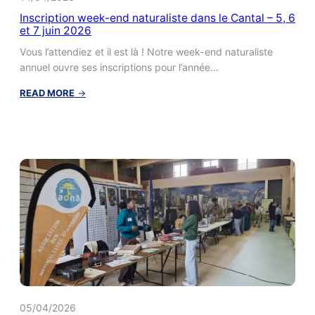
Inscription week-end naturaliste dans le Cantal – 5, 6
et 7 juin 2026
Vous l’attendiez et il est là ! Notre week-end naturaliste
annuel ouvre ses inscriptions pour l’année…
:
READ MORE
→
Inscription
week-
end
naturaliste
dans
le
Cantal
–
5,
6
et
7
juin
2026
05/04/2026