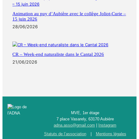
Animation au puy d’Aubière avec le collège Joliot-Curie –
15 juin 2026
28/06/2026
CR – Week-end naturaliste dans le Cantal 2026
21/06/2026
MVE, 1er étage
7 place Vasarely, 63170 Aubière
adna.asso@gmail.com
|
Instagram
Statuts de l’association
|
Mentions légales