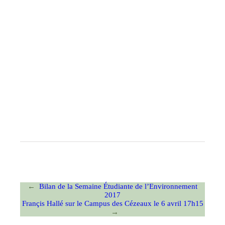
←
Bilan de la Semaine Étudiante de l’Environnement
2017
Françis Hallé sur le Campus des Cézeaux le 6 avril 17h15
→