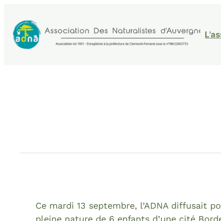
Aller
au
L’a
contenu
Ce mardi 13 septembre, l’ADNA diffusait p
pleine nature de 6 enfants d’une cité Borde