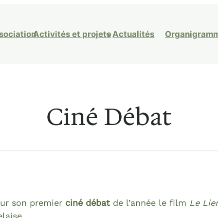
ssociation
Activités et projets
Actualités
Organigram
Ciné Débat
our son premier
ciné débat
de l’année le film
Le Lie
laise.