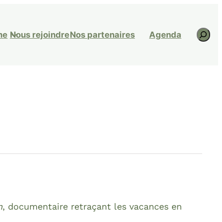
R
me
Nous rejoindre
Nos partenaires
Agenda
e
c
h
e
r
c
h
e
r
n
, documentaire retraçant les vacances en