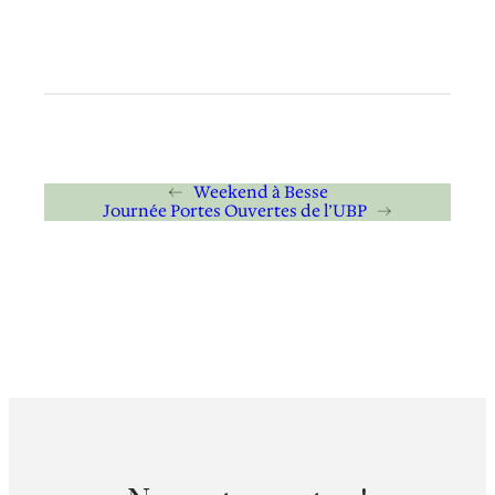
←
Weekend à Besse
Journée Portes Ouvertes de l’UBP
→