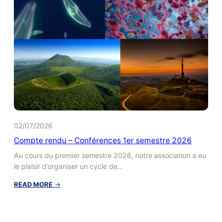
et
« Entre
ciel
et
terre »
du
03-
02-
25
au
30-
03-
25
02/07/2026
Compte rendu – Conférences 1er semestre 2026
Au cours du premier semestre 2026, notre association a eu
le plaisir d’organiser un cycle de…
:
READ MORE
→
Compte
rendu
–