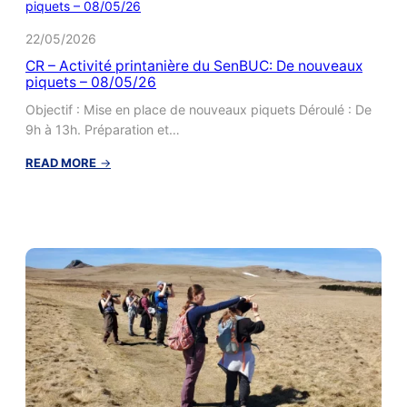
2026
–
22/05/2026
Compte-
CR – Activité printanière du SenBUC: De nouveaux
rendu
piquets – 08/05/26
Objectif : Mise en place de nouveaux piquets Déroulé : De
9h à 13h. Préparation et…
:
READ MORE
→
CR
–
Activité
printanière
du
SenBUC:
De
nouveaux
piquets
–
08/05/26