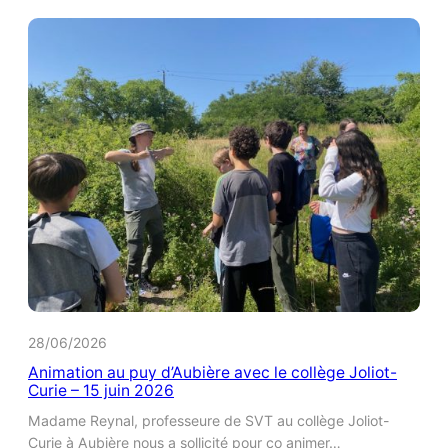
Conférences
1er
semestre
2026
28/06/2026
Animation au puy d’Aubière avec le collège Joliot-
Curie – 15 juin 2026
Madame Reynal, professeure de SVT au collège Joliot-
Curie à Aubière nous a sollicité pour co animer…