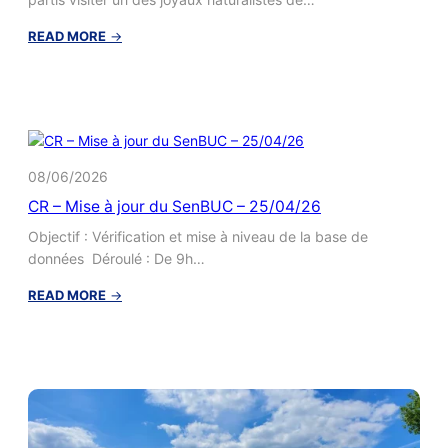
:
READ MORE
→
Sortie
Rando
Découverte
Cantal
–
9
mai
08/06/2026
2026
CR – Mise à jour du SenBUC – 25/04/26
–
Compte-
Objectif : Vérification et mise à niveau de la base de
rendu
données Déroulé : De 9h…
:
READ MORE
→
CR
–
Mise
à
jour
du
SenBUC