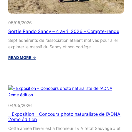
05/05/2026
Sortie Rando Sancy – 4 avril 2026 – Compte-rendu
Sept adhérents de l’association étaient motivés pour aller
explorer le massif du Sancy et son cortège…
:
READ MORE
→
Sortie
Rando
Sancy
–
4
avril
2026
–
04/05/2026
Compte-
– Exposition – Concours photo naturaliste de l’ADNA
rendu
2éme édition
Cette année l’hiver est à l’honneur ! « A l’état Sauvage » et