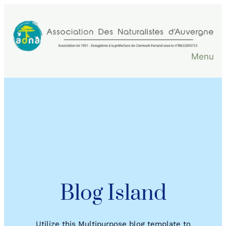
Aller
au
contenu
Menu
Blog Island
Utilize this Multipurpose blog template to